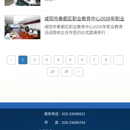
咸阳市秦都区职业教育中心2026年职业
教育活动周校企合作签约仪式圆满举行
咸阳市秦都区职业教育中心2026年职业教育
活动周校企合作签约仪式圆满举行...
‹
1
2
3
4
5
6
7
8
...
25
26
›
联系电话：029-33698922
传 真：029-33689794