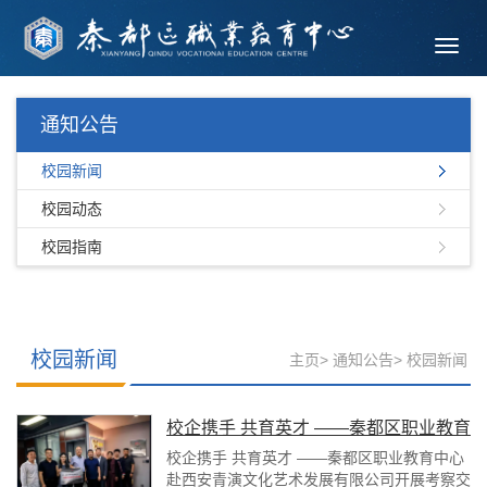
Toggl
navig
通知公告
校园新闻
校园动态
校园指南
校园新闻
主页
>
通知公告
>
校园新闻
校企携手 共育英才 ——秦都区职业教育
中心赴西安青演文化艺术发展有限公司
校企携手 共育英才 ——秦都区职业教育中心
赴西安青演文化艺术发展有限公司开展考察交
开展考察交流暨授牌仪式