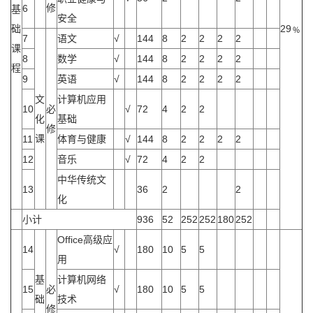
修
6
基
安全
础
29﹪
7
语文
√
144
8
2
2
2
2
课
8
数学
√
144
8
2
2
2
2
程
9
英语
√
144
8
2
2
2
2
文
计算机应用
10
必
√
72
4
2
2
化
基础
修
课
11
体育与健康
√
144
8
2
2
2
2
12
音乐
√
72
4
2
2
中华传统文
13
36
2
2
化
小计
936
52
252
252
180
252
Office高级应
14
√
180
10
5
5
用
基
计算机网络
15
必
√
180
10
5
5
础
技术
修