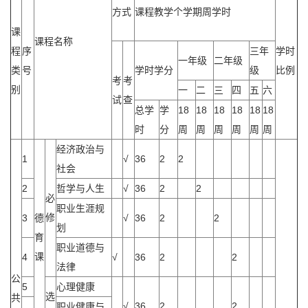
方式
课程教学个学期周学时
课
课程名称
程
序
三年
学时
一年级
二年级
类
号
学时学分
级
比例
考
考
别
一
二
三
四
五
六
试
查
总学
学
18
18
18
18
18
18
时
分
周
周
周
周
周
周
经济政治与
1
√
36
2
2
社会
2
哲学与人生
√
36
2
2
必
职业生涯规
修
3
德
√
36
2
2
划
育
职业道德与
课
4
√
36
2
2
法律
公
5
心理健康
选
共
√
36
2
2
职业健康与