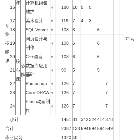
课
计算机组装
16
√
180
10
5
5
维护
17
美术设计
√
119
7
4
3
专
18
SQL Verver
√
108
6
6
业
网页设计与
71﹪
技
19
√
108
6
6
制作
能
20
C++语言
√
108
6
6
课
核
必
数据库应用
21
心
√
90
5
5
修
基础
课
22
Photoshop
√
126
7
7
23
CoreIDRAW
√
126
7
7
FIash动画制
24
√
126
7
7
作
小计
1451
81
342
324
414
378
合计
2387
133
594
594
594
549
毕业实习
1320
40