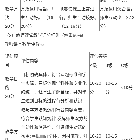
教学方
方法运用得当，师
能够使课堂正常进
方法运用欠合理，
法
生互动好。 （16-
行，师生互动较好。
师生互动少 （<12
20分
20分）
（12-16分）
分）
（2）教师课堂教学评分细则（权重60%）
教师课堂教学评价表
评估项
评估等级
评估内容
目
A级
B级
C级
目标明确具体，符合课题标准和学
教学目
生实际，目标体现学科性和专业化
16-20
10-15
的
<10分
的统一，让学生了解目标，并对学
分
分
20分
生达到目标的过程有分析和认识
教与学方法的选用符合内容需要，
符合学生认知规律:发挥师生双方的
主动性和创造性，创设师生对话的
教学方
氛围:重视面向全体，因材施教，注
16-20
10-15