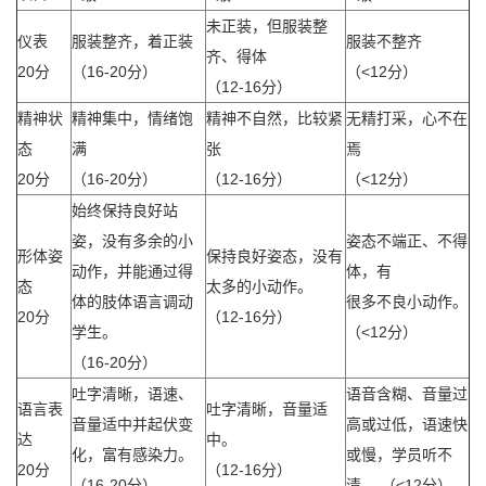
未正装，但服装整
仪表
服装整齐，着正装
服装不整齐
齐、得体
20分
（16-20分）
（<12分）
（12-16分）
精神状
精神集中，情绪饱
精神不自然，比较紧
无精打采，心不在
态
满
张
焉
20分
（16-20分）
（12-16分）
（<12分）
始终保持良好站
姿，没有多余的小
姿态不端正、不得
形体姿
保持良好姿态，没有
动作，并能通过得
体，有
态
太多的小动作。
体的肢体语言调动
很多不良小动作。
20分
（12-16分）
学生。
（<12分）
（16-20分）
吐字清晰，语速、
语音含糊、音量过
语言表
吐字清晰，音量适
音量适中并起伏变
高或过低，语速快
达
中。
化，富有感染力。
或慢，学员听不
20分
（12-16分）
（16-20分）
清。 （<12分）