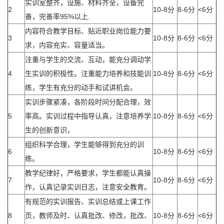
实训室整齐，设施、材料齐全，设备完
2
10-8分
8-6分
<6分
善，完善率95%以上.
内容符合教学目标、贴近职业岗位能力要
3
10-8分
8-6分
<6分
求，内容充实、容量适当。
注重与学生的交流、互动，能充分调动学
4
生实训的积极性。注重能力培养和技能训
10-8分
8-6分
<6分
练，学生有充分的动手和试讲机会。
实训步骤紧凑，各阶段时间分配合理，效
5
率高。实训过程中指导认真，注意培养学
10-8分
8-6分
<6分
生的创新意识，
组织科学合理，学生能够得到充分的训
6
10-8分
8-6分
<6分
练。
教学纪律好，严格要求，学生都能认真操
7
10-8分
8-6分
<6分
作，认真记录实训日志，注意安全教育。
有规范的实训报告、实训总结或上课工作
8
页，教师及时、认真批改、修改，批改、
10-8分
8-6分
<6分