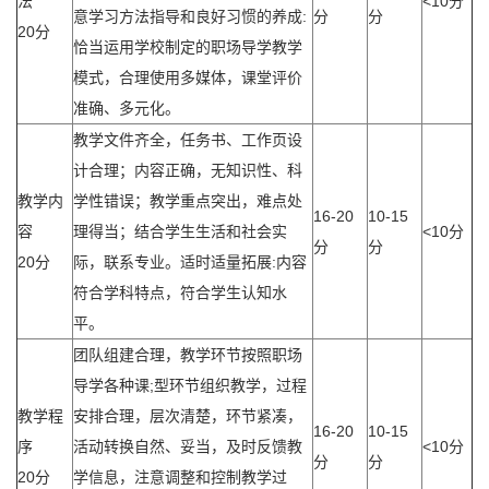
法
<10分
意学习方法指导和良好习惯的养成:
分
分
20分
恰当运用学校制定的职场导学教学
模式，合理使用多媒体，课堂评价
准确、多元化。
教学文件齐全，任务书、工作页设
计合理；内容正确，无知识性、科
教学内
学性错误；教学重点突出，难点处
16-20
10-15
容
理得当；结合学生生活和社会实
<10分
分
分
20分
际，联系专业。适时适量拓展:内容
符合学科特点，符合学生认知水
平。
团队组建合理，教学环节按照职场
导学各种课;型环节组织教学，过程
教学程
安排合理，层次清楚，环节紧凑，
16-20
10-15
序
活动转换自然、妥当，及时反馈教
<10分
分
分
20分
学信息，注意调整和控制教学过