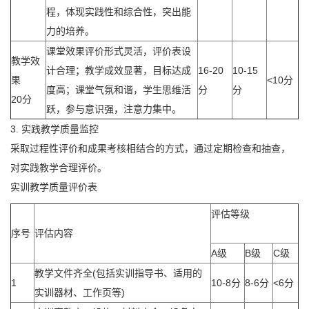
程，体现实践性和综合性，突出能
力的培养。
课堂效果评价形式灵活，评价表设
教学效
计合理；教学成效显著，目标达成
16-20
10-15
果
<10分
度高；课堂气氛和谐，学生思维活
分
分
20分
跃，参与意识强，注意力集中。
3. 实践教学质量监控
采取过程性评价和成果考核相结合的方式，通过定期检查和抽查，
对实践教学合理评价。
实训教学质量评价表
评估等级
序号
评估内容
A级
B级
C级
教学文件齐全(包括实训指导书、适用的
1
10-8分
8-6分
<6分
实训器材、工作页等)