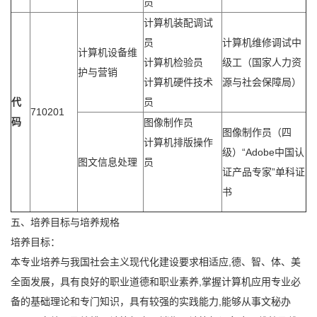
员
计算机装配调试
员
计算机维修调试中
计算机设备维
计算机检验员
级工（国家人力资
护与营销
计算机硬件技术
源与社会保障局）
代
员
710201
码
图像制作员
图像制作员（四
计算机排版操作
级）“Adobe中国认
图文信息处理
员
证产品专家”单科证
书
五、培养目标与培养规格
培养目标：
本专业培养与我国社会主义现代化建设要求相适应,德、智、体、美
全面发展，具有良好的职业道德和职业素养,掌握计算机应用专业必
备的基础理论和专门知识，具有较强的实践能力,能够从事文秘办